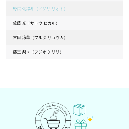
野尻 俐織斗（ノジリ リオト）
佐藤 光（サトウ ヒカル）
古田 涼華（フルタ リョウカ）
藤王 梨々（フジオウ リリ）