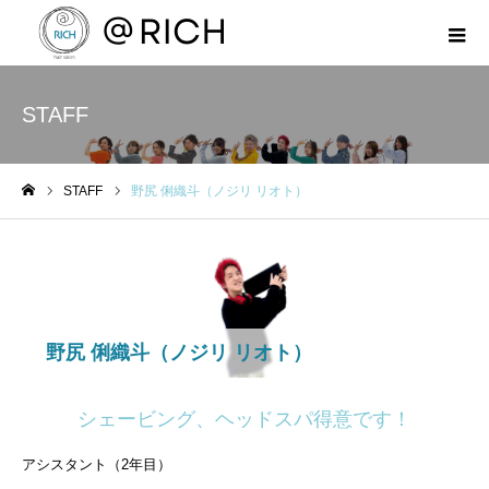
STAFF
STAFF
野尻 俐織斗（ノジリ リオト）
ホーム
野尻 俐織斗（ノジリ リオト）
シェービング、ヘッドスパ得意です！
アシスタント（2年目）