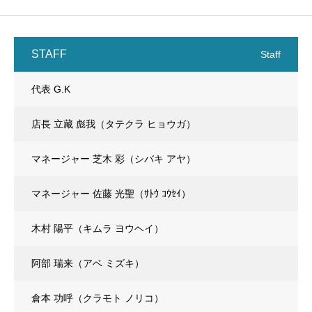
STAFF
Staff
代表 G.K
店長 立藏 彪我（タテクラ ヒョウガ）
マネージャー 芝木 彩（シバキ アヤ）
マネージャー 佐藤 光聖（ｻﾄｳ ｺｳｾｲ）
木村 陽平（キムラ ヨウヘイ）
阿部 瑞来（アベ ミズキ）
倉本 功呼（クラモト ノリコ）